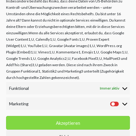
Insbesondere besteht das Risiko, dass deine Daten von US-Behörden zu
Kontroll- und Überwachungszwecken verarbeitet werden – unter
KONTAKT:
Umständen ohne die Möglichkeit eines Rechtsbehelfs. Du bist unter 16
Jahre alt? Dann kannst du nicht in optionale Services einwilligen. Du kannst
Achenkirch 455 | A-6215 Achenkirch
deine Eltern oder Erziehungsberechtigten bitten, mit dir in diese Services
einzuwilligen.Wenn du alle Services akzeptierst, erlaubst du, dass Google
Tel.:
+43 5244 – 61 463
User Content1,U, Calendly1,U, Google Fonts1,U, Proven Expert
(Widget)1,U, YouTube1,U, Gravatar (Avatar images)1,U, WordPress.org
Fax: +43 5244 – 61794
Plugin (Embed)1,U, Vimeo1,U, Kommentare1, Emojis1,U, Google Maps1,U,
Google Trends1,U, Google Analytics2,U, Facebook Pixel3,U, MailPoet3 und
Mobil:
+43 650 - 44 600 62
AddThis (Share)3,U geladen werden. Diese sind nach ihrem Zweck in
Gruppen Funktional1, Statistik2 und Marketing3 unterteilt (Zugehörigkeit
Mail:
office@physiotherapie-lechner.com
durch hochgestellte Zahlen gekennzeichnet).
Funktional
Immer aktiv
Marketing
Akzeptieren
Copyright ©2021 | Physiotherapie Lechner |
Impressum
|