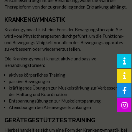
Anschließend beginnt die Behandlung, wobei die Wahl der
Therapieform von der zugrundeliegenden Erkrankung abhängt.
KRANKENGYMNASTIK
Krankengymnastik ist eine Form der Bewegungstherapie. Sie
wird vom Physiotherapeuten durchgeführt, um die Funktions-
und Bewegungsfähigkeit vor allem des Bewegungsapparates
zu verbessern oder wiederherzustellen.
Die Krankengymnastik nutzt aktive und passive
Behandlungsformen:
aktives körperliches Training
passive Bewegungen
kräftigende Übungen zur Muskelstärkung zur Verbesserung
der Haltung und Koordination
Entspannungsübungen zur Muskelentspannung
Atemübungen bei Atemwegserkrankungen
GERÄTEGESTÜTZTES TRAINING
Hierbei handelt es sich um eine Form der Krankengymnastik, bei