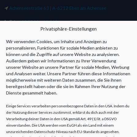
Achenseestraße 63 | A-6212 Eben am Achensee
Tel.:
+43 5244 – 61 463
Privatsphäre-Einstellungen
Fax: +43 5244 – 61794
Wir verwenden Cookies, um Inhalte und Anzeigen zu
personalisieren, Funktionen für soziale Medien anbieten zu
Mobil:
+43 650 - 44 600 62
können und die Zugriffe auf unsere Website zu analysieren.
Außerdem geben wir Informationen zu Ihrer Verwendung
Mail:
office@physiotherapie-lechner.com
unserer Website an unsere Partner für soziale Medien, Werbung
und Analysen weiter. Unsere Partner führen diese Informationen
möglicherweise mit weiteren Daten zusammen, die Sie ihnen
bereitgestellt haben oder die sie im Rahmen Ihrer Nutzung der
Dienste gesammelt haben.
Einige Services verarbeiten personenbezogene Daten in den USA. Indem du
der Nutzung dieser Services zustimmst, erklärst du dich auch mit der
Verarbeitung deiner Daten in den USA gemäß Art. 49 (1) lit. a DSGVO
einverstanden. Die USA werden vom EuGH als ein Land mit einem
unzureichenden Datenschutz-Niveau nach EU-Standards angesehen.